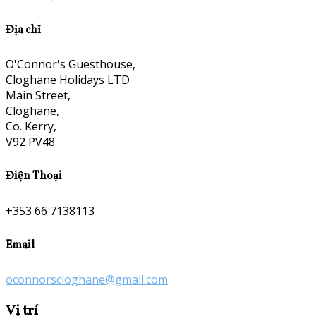
Địa chỉ
O'Connor's Guesthouse,
Cloghane Holidays LTD
Main Street,
Cloghane,
Co. Kerry,
V92 PV48
Điện Thoại
+353 66 7138113
Email
oconnorscloghane@gmail.com
Vị trí