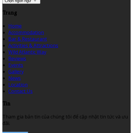
Chọn ngôn ngữ
Trang
Home
Accommodation
Bar & Restaurant
Activities & Attractions
Wild Atlantic Way
Reviews
Events
Gallery
News
Location
Contact Us
Tin
Tham gia bản tin của chúng tôi để cập nhật tin tức và ưu
đãi.