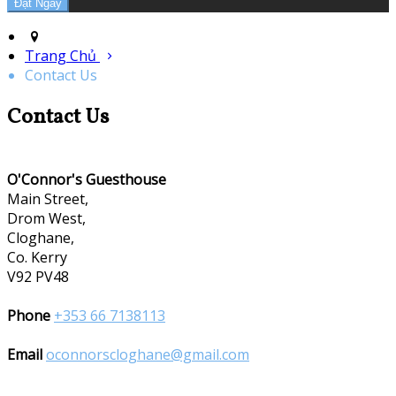
Trang Chủ
Contact Us
Contact Us
O'Connor's Guesthouse
Main Street,
Drom West,
Cloghane,
Co. Kerry
V92 PV48
Phone
+353 66 7138113
Email
oconnorscloghane@gmail.com