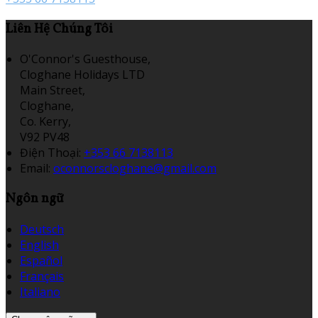
Liên Hệ Chúng Tôi
O'Connor's Guesthouse,
Cloghane Holidays LTD
Main Street,
Cloghane,
Co. Kerry,
V92 PV48
Điện Thoại
:
+353 66 7138113
Email:
oconnorscloghane@gmail.com
Ngôn ngữ
Deutsch
English
Español
Français
Italiano