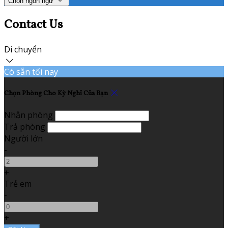
Chọn ngôn ngữ
Contact Us
Di chuyển
Có sẵn tối nay
Chọn Phòng Cho Kỳ Nghỉ Của Bạn
Nhận phòng
Trả phòng
Người lớn
-
+
Trẻ em
-
+