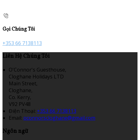
Gọi Chúng Tôi
+353 66 7138113
Liên Hệ Chúng Tôi
O'Connor's Guesthouse,
Cloghane Holidays LTD
Main Street,
Cloghane,
Co. Kerry,
V92 PV48
Điện Thoại
:
+353 66 7138113
Email:
oconnorscloghane@gmail.com
Ngôn ngữ