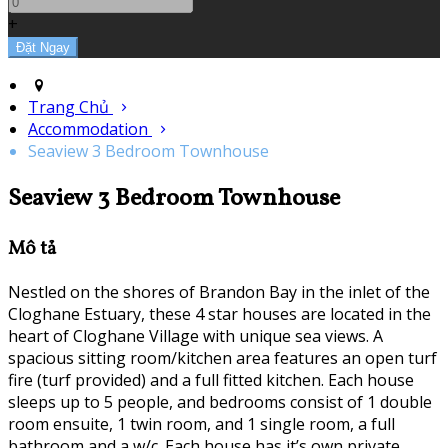
+
Trang Chủ
Accommodation
Seaview 3 Bedroom Townhouse
Seaview 3 Bedroom Townhouse
Mô tả
Nestled on the shores of Brandon Bay in the inlet of the
Cloghane Estuary, these 4 star houses are located in the
heart of Cloghane Village with unique sea views. A
spacious sitting room/kitchen area features an open turf
fire (turf provided) and a full fitted kitchen. Each house
sleeps up to 5 people, and bedrooms consist of 1 double
room ensuite, 1 twin room, and 1 single room, a full
bathroom and a w/c. Each house has it’s own private