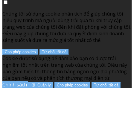
Chúng tôi sử dụng cookie phân tích để giúp chúng tôi
hiểu quy trình mà người dùng trải qua từ khi truy cập
trang web của chúng tôi đến khi đặt phòng với chúng tôi.
Điều này giúp chúng tôi đưa ra quyết định kinh doanh
sáng suốt và đưa ra mức giá tốt nhất có thể.
Cho phép cookies
Từ chối tất cả
Cookie được sử dụng để đảm bảo bạn có được trải
nghiệm tốt nhất trên trang web của chúng tôi. Điều này
bao gồm hiển thị thông tin bằng ngôn ngữ địa phương
của bạn nếu có và phân tích thương mại điện tử.
Chính sách
Quản lý
Cho phép cookies
Từ chối tất cả