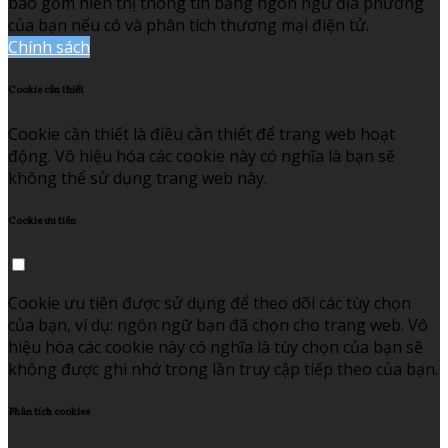
bao gồm hiển thị thông tin bằng ngôn ngữ địa phương
của bạn nếu có và phân tích thương mại điện tử.
Chính sách
Cookie cần thiết
Cookie cần thiết là điều cần thiết để trang web hoạt
động. Vô hiệu hóa các cookie này có nghĩa là bạn sẽ
không thể sử dụng trang web này.
Cookie ưu tiên
Cookie ưu tiên được sử dụng để theo dõi các tùy chọn
của bạn, ví dụ: ngôn ngữ bạn đã chọn cho trang web. Vô
hiệu hóa các cookie này có nghĩa là tùy chọn của bạn sẽ
không được ghi nhớ trong lần truy cập tiếp theo của bạn.
Phân tích cookies