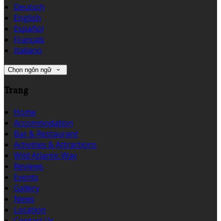
Deutsch
English
Español
Français
Italiano
Chọn ngôn ngữ
Trang
Home
Accommodation
Bar & Restaurant
Activities & Attractions
Wild Atlantic Way
Reviews
Events
Gallery
News
Location
Contact Us