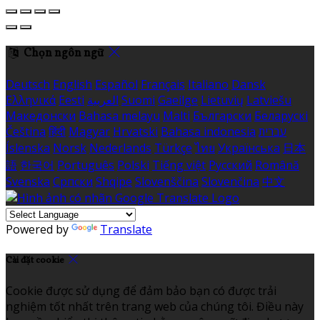
Chọn ngôn ngữ
Deutsch
English
Español
Français
Italiano
Dansk
Ελληνικά
Eesti
العربية
Suomi
Gaeilge
Lietuvių
Latviešu
Македонски
Bahasa melayu
Malti
Български
Беларускі
Čeština
हिंदी
Magyar
Hrvatski
Bahasa indonesia
עברית
Íslenska
Norsk
Nederlands
Türkçe
ไทย
Українська
日本
語
한국어
Português
Polski
Tiếng việt
Русский
Română
Svenska
Српски
Shqipe
Slovenščina
Slovenčina
中文
Powered by
Translate
Cài đặt cookie
Cookie được sử dụng để đảm bảo bạn có được trải
nghiệm tốt nhất trên trang web của chúng tôi. Điều này